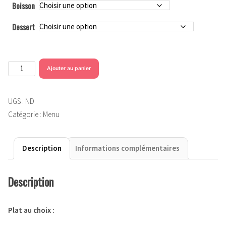
Boisson
Dessert
quantité
Ajouter au panier
de
Menu
UGS :
ND
à
Catégorie :
Menu
12€
Description
Informations complémentaires
Description
Plat au choix :