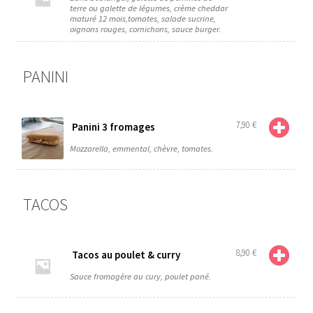
terre ou galette de légumes, crème cheddar
maturé 12 mois,tomates, salade sucrine,
oignons rouges, cornichons, sauce burger.
PANINI
7,90
€
Panini 3 fromages
Mozzarella, emmental, chèvre, tomates.
TACOS
8,90
€
Tacos au poulet & curry
Sauce fromagère au cury, poulet pané.