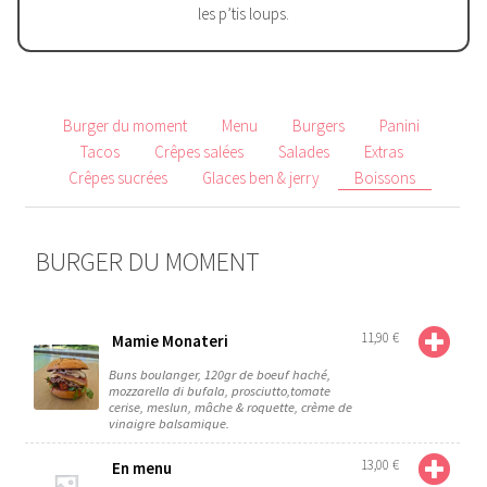
les p’tis loups.
Burger du moment
Menu
Burgers
Panini
Tacos
Crêpes salées
Salades
Extras
Crêpes sucrées
Glaces ben & jerry
Boissons
BURGER DU MOMENT
11,90
€
Mamie Monateri
Buns boulanger, 120gr de boeuf haché,
mozzarella di bufala, prosciutto,tomate
cerise, meslun, mâche & roquette, crème de
vinaigre balsamique.
13,00
€
En menu