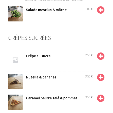
1,00
€
Salade mesclun & mâche
CRÊPES SUCRÉES
2,50
€
Crêpe au sucre
3,50
€
Nutella & bananes
3,50
€
Caramel beurre salé & pommes