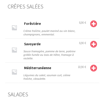
CRÊPES SALÉES
8,90
€
Forêstière
Crème fraîche, poulet mariné au vin blanc,
champignons, emmental.
8,90
€
Savoyarde
Sauce fromagère, pomme de terre, poitrine
grillée fumée au bois de hêtre, fromage à
raclette.
10,90
€
Méditerranéenne
Légumes du soleil, saumon cuit, crème
fraîche, ciboulette.
SALADES