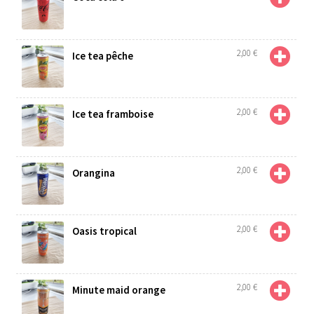
2,00
€
Ice tea pêche
2,00
€
Ice tea framboise
2,00
€
Orangina
2,00
€
Oasis tropical
2,00
€
Minute maid orange