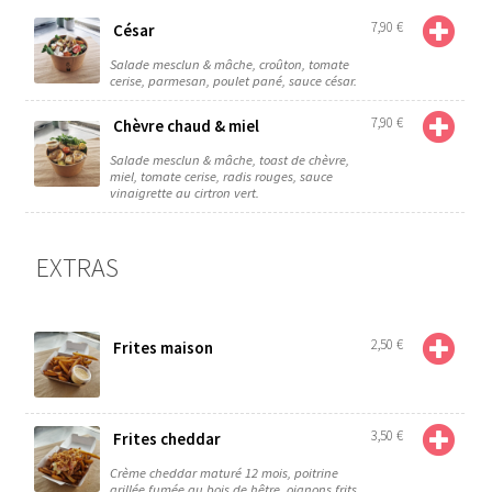
7,90
€
César
Salade mesclun & mâche, croûton, tomate
cerise, parmesan, poulet pané, sauce césar.
7,90
€
Chèvre chaud & miel
Salade mesclun & mâche, toast de chèvre,
miel, tomate cerise, radis rouges, sauce
vinaigrette au cirtron vert.
EXTRAS
2,50
€
Frites maison
3,50
€
Frites cheddar
Crème cheddar maturé 12 mois, poitrine
grillée fumée au bois de hêtre, oignons frits.