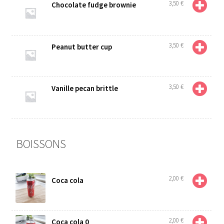
3,50
€
Chocolate fudge brownie
3,50
€
Peanut butter cup
3,50
€
Vanille pecan brittle
BOISSONS
2,00
€
Coca cola
2,00
€
Coca cola 0