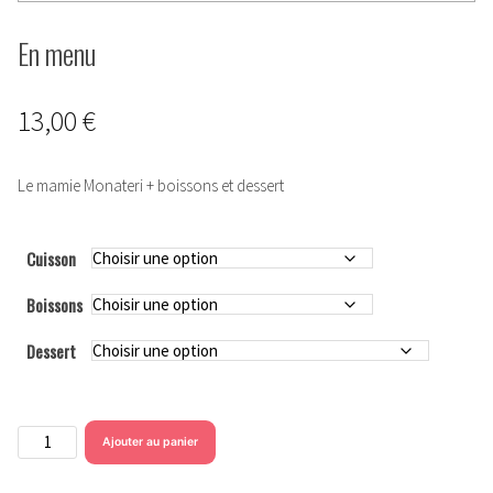
En menu
13,00
€
Le mamie Monateri + boissons et dessert
Cuisson
Boissons
Dessert
quantité
Ajouter au panier
de