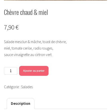
Chèvre chaud & miel
7,90
€
Salade mesclun & mâche, toast de chèvre,
miel, tomate cerise, radis rouges,
sauce vinaigrette au cirtron vert.
quantité
Ajouter au panier
de
Chèvre
Catégorie :
Salades
chaud
&
miel
Description